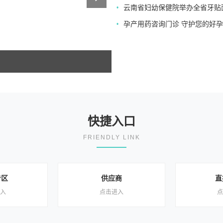
云南省妇幼保健院举办全省牙贴
•
孕产用药咨询门诊 守护您的好
•
快捷入口
FRIENDLY LINK
专区
供应商
直
入
点击进入
点