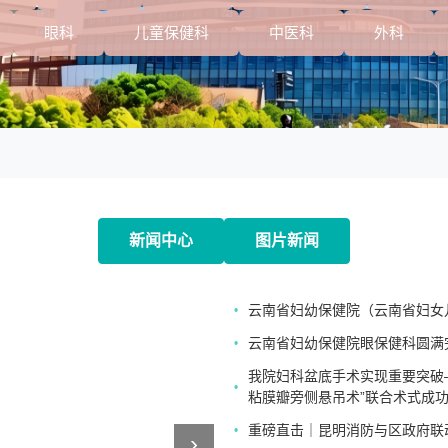
眼科
儿童保健科
中医科
外科
新闻中心
图片新闻
云南省妇幼保健院（云南省妇女
•
云南省妇幼保健院眼保健科圆满
•
我院妇科盆底手术实现重要突破
•
粘膜瓣旁侧悬吊术”联合术式成
重磅直击｜昆明消防与区政府联
•
›