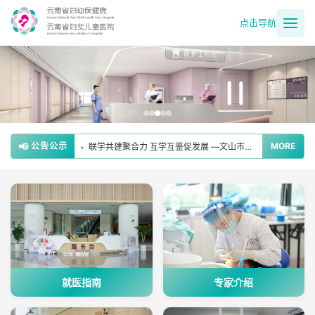
点击导航
精进急救诊疗 筑牢母婴防线 ——文山市妇幼保健院开展产后出血救治指南专项培训
•
以学促精强技能 规范诊疗提质效 ——文山市妇幼保健院开展口腔正畸专题培训
•
联学共建聚合力 互学互鉴促发展 —文山市妇幼保健院党总支开展公立医院联系民营医院“两新”组织联学活动
•
📢
公告公示
MORE
筑牢安全防线 护航佳节平安
•
云南省妇幼保健院2026年社会组织参与消除艾滋病、梅毒和乙肝母婴传播采购咨询公示
•
就医指南
专家介绍