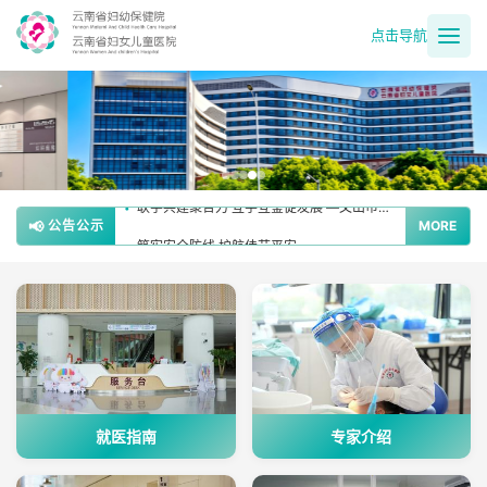
点击导航
精进急救诊疗 筑牢母婴防线 ——文山市妇幼保健院开展产后出血救治指南专项培训
•
以学促精强技能 规范诊疗提质效 ——文山市妇幼保健院开展口腔正畸专题培训
•
联学共建聚合力 互学互鉴促发展 —文山市妇幼保健院党总支开展公立医院联系民营医院“两新”组织联学活动
•
📢
公告公示
MORE
筑牢安全防线 护航佳节平安
•
云南省妇幼保健院2026年社会组织参与消除艾滋病、梅毒和乙肝母婴传播采购咨询公示
•
就医指南
专家介绍