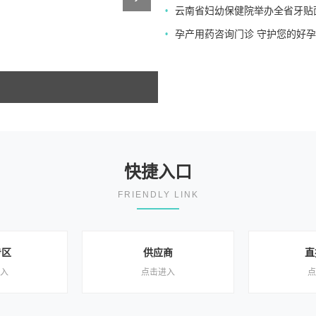
云南省妇幼保健院举办全省牙贴
•
孕产用药咨询门诊 守护您的好
•
快捷入口
FRIENDLY LINK
专区
供应商
直
入
点击进入
点