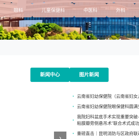
眼科
儿童保健科
中医科
外科
新闻中心
图片新闻
云南省妇幼保健院（云南省妇女
•
云南省妇幼保健院眼保健科圆满
•
我院妇科盆底手术实现重要突破
•
粘膜瓣旁侧悬吊术”联合术式成
重磅直击｜昆明消防与区政府联
•
›