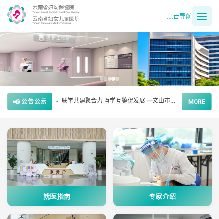
点击导航
精进急救诊疗 筑牢母婴防线 ——文山市妇幼保健院开展产后出血救治指南专项培训
•
以学促精强技能 规范诊疗提质效 ——文山市妇幼保健院开展口腔正畸专题培训
•
联学共建聚合力 互学互鉴促发展 —文山市妇幼保健院党总支开展公立医院联系民营医院“两新”组织联学活动
•
📢
公告公示
MORE
筑牢安全防线 护航佳节平安
•
云南省妇幼保健院2026年社会组织参与消除艾滋病、梅毒和乙肝母婴传播采购咨询公示
•
就医指南
专家介绍